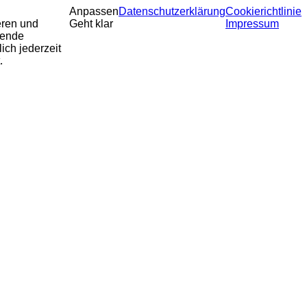
Anpassen
Datenschutzerklärung
Cookierichtlinie
eren und
Geht klar
Impressum
sende
ich jederzeit
.