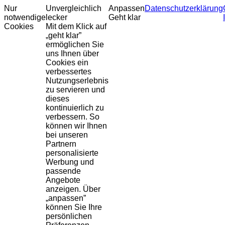
Nur
Unvergleichlich
Anpassen
Datenschutzerklärung
notwendige
lecker
Geht klar
Cookies
Mit dem Klick auf
„geht klar”
ermöglichen Sie
uns Ihnen über
Cookies ein
verbessertes
Nutzungserlebnis
zu servieren und
dieses
kontinuierlich zu
verbessern. So
können wir Ihnen
bei unseren
Partnern
personalisierte
Werbung und
passende
Angebote
anzeigen. Über
„anpassen”
können Sie Ihre
persönlichen