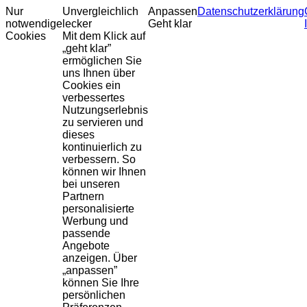
Nur
Unvergleichlich
Anpassen
Datenschutzerklärung
notwendige
lecker
Geht klar
Cookies
Mit dem Klick auf
„geht klar”
ermöglichen Sie
uns Ihnen über
Cookies ein
verbessertes
Nutzungserlebnis
zu servieren und
dieses
kontinuierlich zu
verbessern. So
können wir Ihnen
bei unseren
Partnern
personalisierte
Werbung und
passende
Angebote
anzeigen. Über
„anpassen”
können Sie Ihre
persönlichen