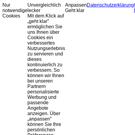
Nur
Unvergleichlich
Anpassen
Datenschutzerklärung
notwendige
lecker
Geht klar
Cookies
Mit dem Klick auf
„geht klar”
ermöglichen Sie
uns Ihnen über
Cookies ein
verbessertes
Nutzungserlebnis
zu servieren und
dieses
kontinuierlich zu
verbessern. So
können wir Ihnen
bei unseren
Partnern
personalisierte
Werbung und
passende
Angebote
anzeigen. Über
„anpassen”
können Sie Ihre
persönlichen