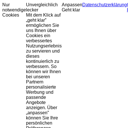
Nur
Unvergleichlich
Anpassen
Datenschutzerklärung
notwendige
lecker
Geht klar
Cookies
Mit dem Klick auf
„geht klar”
ermöglichen Sie
uns Ihnen über
Cookies ein
verbessertes
Nutzungserlebnis
zu servieren und
dieses
kontinuierlich zu
verbessern. So
können wir Ihnen
bei unseren
Partnern
personalisierte
Werbung und
passende
Angebote
anzeigen. Über
„anpassen”
können Sie Ihre
persönlichen