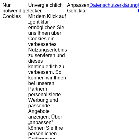
Nur
Unvergleichlich
Anpassen
Datenschutzerklärung
notwendige
lecker
Geht klar
Cookies
Mit dem Klick auf
„geht klar”
ermöglichen Sie
uns Ihnen über
Cookies ein
verbessertes
Nutzungserlebnis
zu servieren und
dieses
kontinuierlich zu
verbessern. So
können wir Ihnen
bei unseren
Partnern
personalisierte
Werbung und
passende
Angebote
anzeigen. Über
„anpassen”
können Sie Ihre
persönlichen