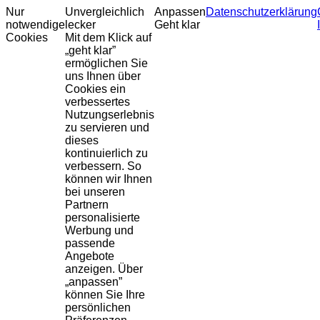
Nur
Unvergleichlich
Anpassen
Datenschutzerklärung
notwendige
lecker
Geht klar
Cookies
Mit dem Klick auf
„geht klar”
ermöglichen Sie
uns Ihnen über
Cookies ein
verbessertes
Nutzungserlebnis
zu servieren und
dieses
kontinuierlich zu
verbessern. So
können wir Ihnen
bei unseren
Partnern
personalisierte
Werbung und
passende
Angebote
anzeigen. Über
„anpassen”
können Sie Ihre
persönlichen