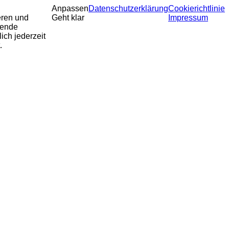
Anpassen
Datenschutzerklärung
Cookierichtlinie
eren und
Geht klar
Impressum
sende
ich jederzeit
.