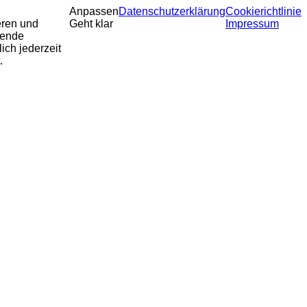
Anpassen
Datenschutzerklärung
Cookierichtlinie
eren und
Geht klar
Impressum
sende
ich jederzeit
.