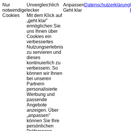
Nur
Unvergleichlich
Anpassen
Datenschutzerklärung
notwendige
lecker
Geht klar
Cookies
Mit dem Klick auf
„geht klar”
ermöglichen Sie
uns Ihnen über
Cookies ein
verbessertes
Nutzungserlebnis
zu servieren und
dieses
kontinuierlich zu
verbessern. So
können wir Ihnen
bei unseren
Partnern
personalisierte
Werbung und
passende
Angebote
anzeigen. Über
„anpassen”
können Sie Ihre
persönlichen