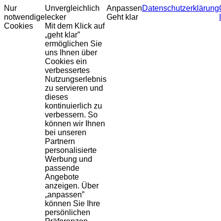
Nur
Unvergleichlich
Anpassen
Datenschutzerklärung
notwendige
lecker
Geht klar
Cookies
Mit dem Klick auf
„geht klar”
ermöglichen Sie
uns Ihnen über
Cookies ein
verbessertes
Nutzungserlebnis
zu servieren und
dieses
kontinuierlich zu
verbessern. So
können wir Ihnen
bei unseren
Partnern
personalisierte
Werbung und
passende
Angebote
anzeigen. Über
„anpassen”
können Sie Ihre
persönlichen