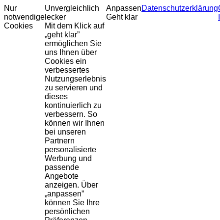
Nur
Unvergleichlich
Anpassen
Datenschutzerklärung
notwendige
lecker
Geht klar
Cookies
Mit dem Klick auf
„geht klar”
ermöglichen Sie
uns Ihnen über
Cookies ein
verbessertes
Nutzungserlebnis
zu servieren und
dieses
kontinuierlich zu
verbessern. So
können wir Ihnen
bei unseren
Partnern
personalisierte
Werbung und
passende
Angebote
anzeigen. Über
„anpassen”
können Sie Ihre
persönlichen