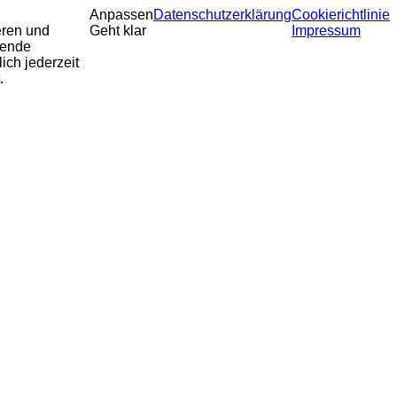
Anpassen
Datenschutzerklärung
Cookierichtlinie
eren und
Geht klar
Impressum
sende
ich jederzeit
.