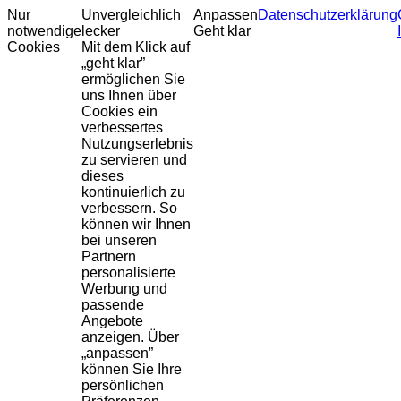
Nur
Unvergleichlich
Anpassen
Datenschutzerklärung
notwendige
lecker
Geht klar
Cookies
Mit dem Klick auf
„geht klar”
ermöglichen Sie
uns Ihnen über
Cookies ein
verbessertes
Nutzungserlebnis
zu servieren und
dieses
kontinuierlich zu
verbessern. So
können wir Ihnen
bei unseren
Partnern
personalisierte
Werbung und
passende
Angebote
anzeigen. Über
„anpassen”
können Sie Ihre
persönlichen