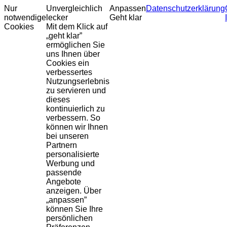
Nur
Unvergleichlich
Anpassen
Datenschutzerklärung
notwendige
lecker
Geht klar
Cookies
Mit dem Klick auf
„geht klar”
ermöglichen Sie
uns Ihnen über
Cookies ein
verbessertes
Nutzungserlebnis
zu servieren und
dieses
kontinuierlich zu
verbessern. So
können wir Ihnen
bei unseren
Partnern
personalisierte
Werbung und
passende
Angebote
anzeigen. Über
„anpassen”
können Sie Ihre
persönlichen