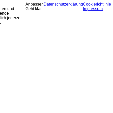
Anpassen
Datenschutzerklärung
Cookierichtlinie
eren und
Geht klar
Impressum
sende
ich jederzeit
.