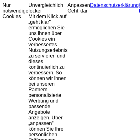
Nur
Unvergleichlich
Anpassen
Datenschutzerklärung
notwendige
lecker
Geht klar
Cookies
Mit dem Klick auf
„geht klar”
ermöglichen Sie
uns Ihnen über
Cookies ein
verbessertes
Nutzungserlebnis
zu servieren und
dieses
kontinuierlich zu
verbessern. So
können wir Ihnen
bei unseren
Partnern
personalisierte
Werbung und
passende
Angebote
anzeigen. Über
„anpassen”
können Sie Ihre
persönlichen