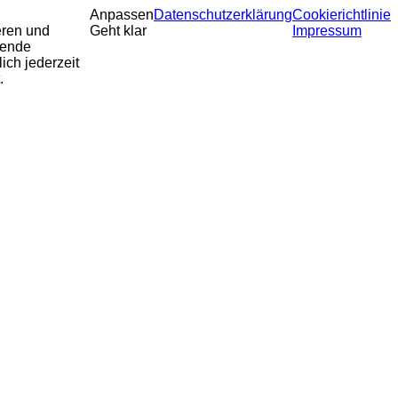
Anpassen
Datenschutzerklärung
Cookierichtlinie
eren und
Geht klar
Impressum
sende
ich jederzeit
.