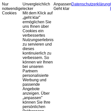
Nur
Unvergleichlich
Anpassen
Datenschutzerklärung
notwendige
lecker
Geht klar
Cookies
Mit dem Klick auf
„geht klar”
ermöglichen Sie
uns Ihnen über
Cookies ein
verbessertes
Nutzungserlebnis
zu servieren und
dieses
kontinuierlich zu
verbessern. So
können wir Ihnen
bei unseren
Partnern
personalisierte
Werbung und
passende
Angebote
anzeigen. Über
„anpassen”
können Sie Ihre
persönlichen