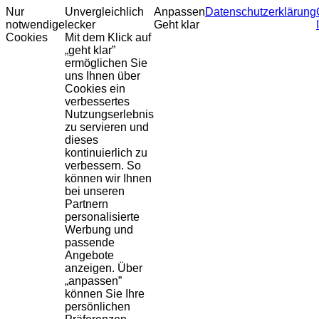
Nur
Unvergleichlich
Anpassen
Datenschutzerklärung
notwendige
lecker
Geht klar
Cookies
Mit dem Klick auf
„geht klar”
ermöglichen Sie
uns Ihnen über
Cookies ein
verbessertes
Nutzungserlebnis
zu servieren und
dieses
kontinuierlich zu
verbessern. So
können wir Ihnen
bei unseren
Partnern
personalisierte
Werbung und
passende
Angebote
anzeigen. Über
„anpassen”
können Sie Ihre
persönlichen