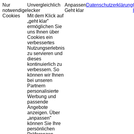
Nur
Unvergleichlich
Anpassen
Datenschutzerklärung
notwendige
lecker
Geht klar
Cookies
Mit dem Klick auf
„geht klar”
ermöglichen Sie
uns Ihnen über
Cookies ein
verbessertes
Nutzungserlebnis
zu servieren und
dieses
kontinuierlich zu
verbessern. So
können wir Ihnen
bei unseren
Partnern
personalisierte
Werbung und
passende
Angebote
anzeigen. Über
„anpassen”
können Sie Ihre
persönlichen