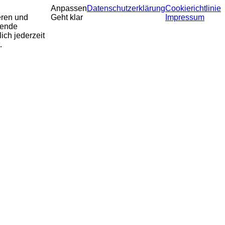
Anpassen
Datenschutzerklärung
Cookierichtlinie
eren und
Geht klar
Impressum
sende
ich jederzeit
.