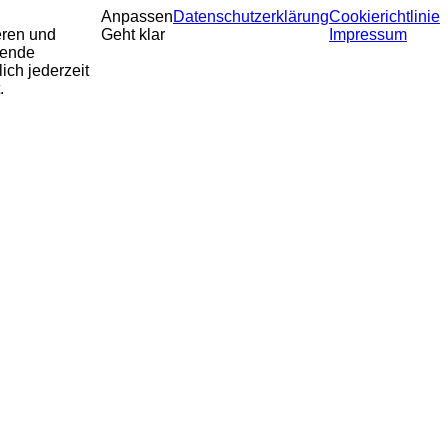
Anpassen
Datenschutzerklärung
Cookierichtlinie
eren und
Geht klar
Impressum
sende
ich jederzeit
.