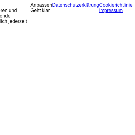
Anpassen
Datenschutzerklärung
Cookierichtlinie
eren und
Geht klar
Impressum
sende
ich jederzeit
.