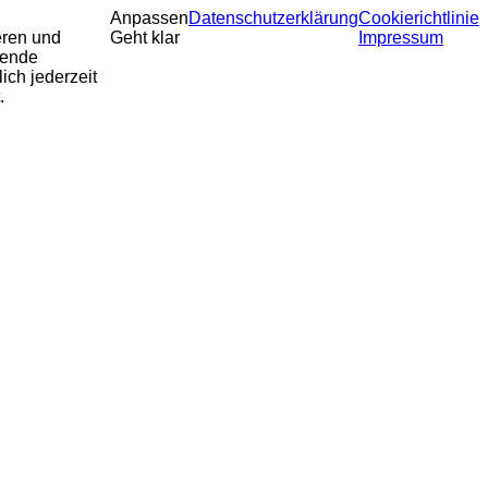
Anpassen
Datenschutzerklärung
Cookierichtlinie
eren und
Geht klar
Impressum
sende
ich jederzeit
.