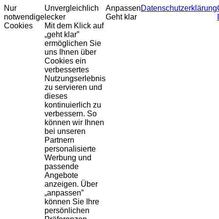
Nur
Unvergleichlich
Anpassen
Datenschutzerklärung
notwendige
lecker
Geht klar
Cookies
Mit dem Klick auf
„geht klar”
ermöglichen Sie
uns Ihnen über
Cookies ein
verbessertes
Nutzungserlebnis
zu servieren und
dieses
kontinuierlich zu
verbessern. So
können wir Ihnen
bei unseren
Partnern
personalisierte
Werbung und
passende
Angebote
anzeigen. Über
„anpassen”
können Sie Ihre
persönlichen