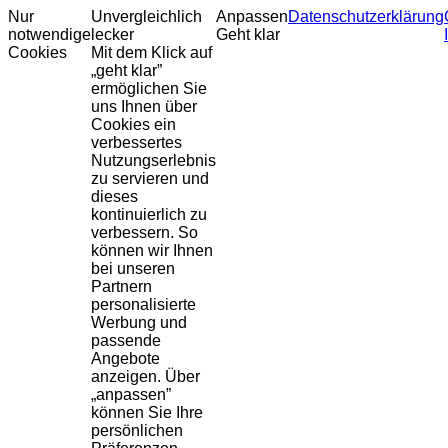
Nur
Unvergleichlich
Anpassen
Datenschutzerklärung
notwendige
lecker
Geht klar
Cookies
Mit dem Klick auf
„geht klar”
ermöglichen Sie
uns Ihnen über
Cookies ein
verbessertes
Nutzungserlebnis
zu servieren und
dieses
kontinuierlich zu
verbessern. So
können wir Ihnen
bei unseren
Partnern
personalisierte
Werbung und
passende
Angebote
anzeigen. Über
„anpassen”
können Sie Ihre
persönlichen