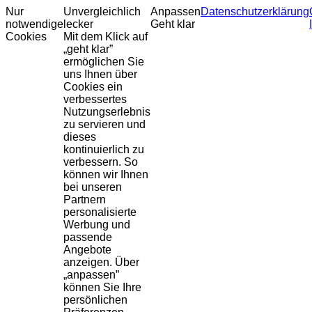
Nur
Unvergleichlich
Anpassen
Datenschutzerklärung
notwendige
lecker
Geht klar
Cookies
Mit dem Klick auf
„geht klar”
ermöglichen Sie
uns Ihnen über
Cookies ein
verbessertes
Nutzungserlebnis
zu servieren und
dieses
kontinuierlich zu
verbessern. So
können wir Ihnen
bei unseren
Partnern
personalisierte
Werbung und
passende
Angebote
anzeigen. Über
„anpassen”
können Sie Ihre
persönlichen