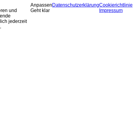
Anpassen
Datenschutzerklärung
Cookierichtlinie
eren und
Geht klar
Impressum
sende
ich jederzeit
.