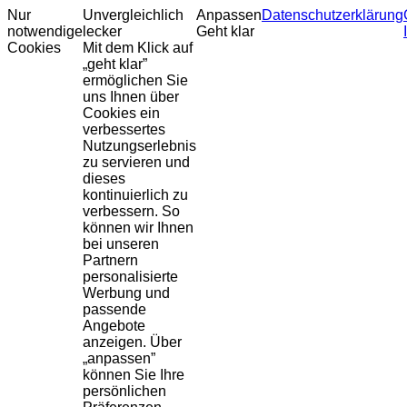
Nur
Unvergleichlich
Anpassen
Datenschutzerklärung
notwendige
lecker
Geht klar
Cookies
Mit dem Klick auf
„geht klar”
ermöglichen Sie
uns Ihnen über
Cookies ein
verbessertes
Nutzungserlebnis
zu servieren und
dieses
kontinuierlich zu
verbessern. So
können wir Ihnen
bei unseren
Partnern
personalisierte
Werbung und
passende
Angebote
anzeigen. Über
„anpassen”
können Sie Ihre
persönlichen