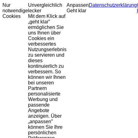
Nur
Unvergleichlich
Anpassen
Datenschutzerklärung
notwendige
lecker
Geht klar
Cookies
Mit dem Klick auf
„geht klar”
ermöglichen Sie
uns Ihnen über
Cookies ein
verbessertes
Nutzungserlebnis
zu servieren und
dieses
kontinuierlich zu
verbessern. So
können wir Ihnen
bei unseren
Partnern
personalisierte
Werbung und
passende
Angebote
anzeigen. Über
„anpassen”
können Sie Ihre
persönlichen