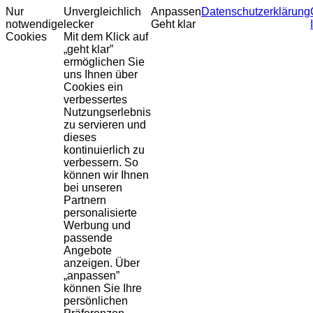
Nur
Unvergleichlich
Anpassen
Datenschutzerklärung
notwendige
lecker
Geht klar
Cookies
Mit dem Klick auf
„geht klar”
ermöglichen Sie
uns Ihnen über
Cookies ein
verbessertes
Nutzungserlebnis
zu servieren und
dieses
kontinuierlich zu
verbessern. So
können wir Ihnen
bei unseren
Partnern
personalisierte
Werbung und
passende
Angebote
anzeigen. Über
„anpassen”
können Sie Ihre
persönlichen