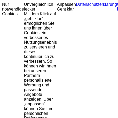
Nur
Unvergleichlich
Anpassen
Datenschutzerklärung
notwendige
lecker
Geht klar
Cookies
Mit dem Klick auf
„geht klar”
ermöglichen Sie
uns Ihnen über
Cookies ein
verbessertes
Nutzungserlebnis
zu servieren und
dieses
kontinuierlich zu
verbessern. So
können wir Ihnen
bei unseren
Partnern
personalisierte
Werbung und
passende
Angebote
anzeigen. Über
„anpassen”
können Sie Ihre
persönlichen