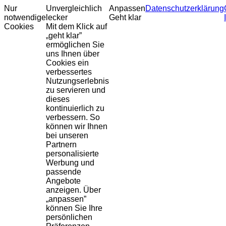
Nur
Unvergleichlich
Anpassen
Datenschutzerklärung
notwendige
lecker
Geht klar
Cookies
Mit dem Klick auf
„geht klar”
ermöglichen Sie
uns Ihnen über
Cookies ein
verbessertes
Nutzungserlebnis
zu servieren und
dieses
kontinuierlich zu
verbessern. So
können wir Ihnen
bei unseren
Partnern
personalisierte
Werbung und
passende
Angebote
anzeigen. Über
„anpassen”
können Sie Ihre
persönlichen