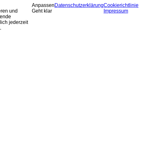
Anpassen
Datenschutzerklärung
Cookierichtlinie
eren und
Geht klar
Impressum
sende
ich jederzeit
.