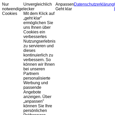
Nur
Unvergleichlich
Anpassen
Datenschutzerklärung
notwendige
lecker
Geht klar
Cookies
Mit dem Klick auf
„geht klar”
ermöglichen Sie
uns Ihnen über
Cookies ein
verbessertes
Nutzungserlebnis
zu servieren und
dieses
kontinuierlich zu
verbessern. So
können wir Ihnen
bei unseren
Partnern
personalisierte
Werbung und
passende
Angebote
anzeigen. Über
„anpassen”
können Sie Ihre
persönlichen