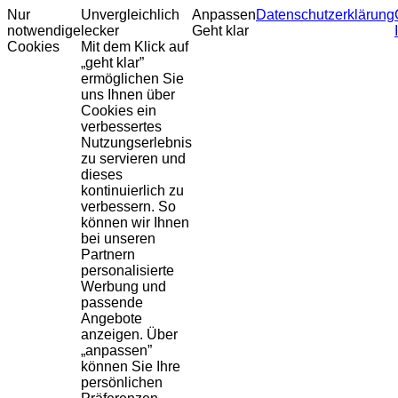
Nur
Unvergleichlich
Anpassen
Datenschutzerklärung
notwendige
lecker
Geht klar
Cookies
Mit dem Klick auf
„geht klar”
ermöglichen Sie
uns Ihnen über
Cookies ein
verbessertes
Nutzungserlebnis
zu servieren und
dieses
kontinuierlich zu
verbessern. So
können wir Ihnen
bei unseren
Partnern
personalisierte
Werbung und
passende
Angebote
anzeigen. Über
„anpassen”
können Sie Ihre
persönlichen