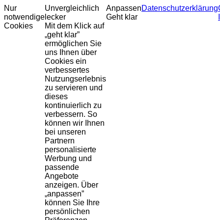
Nur
Unvergleichlich
Anpassen
Datenschutzerklärung
notwendige
lecker
Geht klar
Cookies
Mit dem Klick auf
„geht klar”
ermöglichen Sie
uns Ihnen über
Cookies ein
verbessertes
Nutzungserlebnis
zu servieren und
dieses
kontinuierlich zu
verbessern. So
können wir Ihnen
bei unseren
Partnern
personalisierte
Werbung und
passende
Angebote
anzeigen. Über
„anpassen”
können Sie Ihre
persönlichen