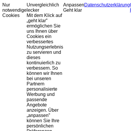
Nur
Unvergleichlich
Anpassen
Datenschutzerklärung
notwendige
lecker
Geht klar
Cookies
Mit dem Klick auf
„geht klar”
ermöglichen Sie
uns Ihnen über
Cookies ein
verbessertes
Nutzungserlebnis
zu servieren und
dieses
kontinuierlich zu
verbessern. So
können wir Ihnen
bei unseren
Partnern
personalisierte
Werbung und
passende
Angebote
anzeigen. Über
„anpassen”
können Sie Ihre
persönlichen