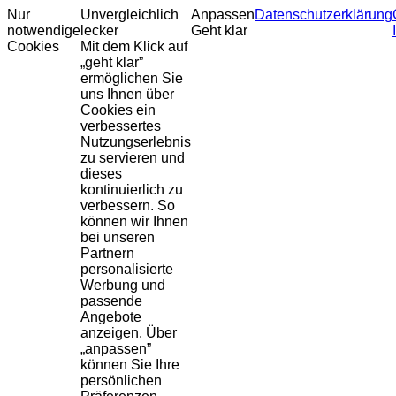
Nur
Unvergleichlich
Anpassen
Datenschutzerklärung
notwendige
lecker
Geht klar
Cookies
Mit dem Klick auf
„geht klar”
ermöglichen Sie
uns Ihnen über
Cookies ein
verbessertes
Nutzungserlebnis
zu servieren und
dieses
kontinuierlich zu
verbessern. So
können wir Ihnen
bei unseren
Partnern
personalisierte
Werbung und
passende
Angebote
anzeigen. Über
„anpassen”
können Sie Ihre
persönlichen