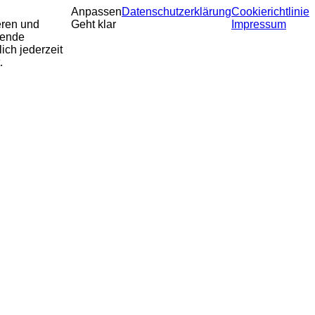
Anpassen
Datenschutzerklärung
Cookierichtlinie
eren und
Geht klar
Impressum
sende
ich jederzeit
.