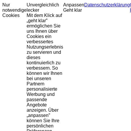
Nur
Unvergleichlich
Anpassen
Datenschutzerklärung
notwendige
lecker
Geht klar
Cookies
Mit dem Klick auf
„geht klar”
ermöglichen Sie
uns Ihnen über
Cookies ein
verbessertes
Nutzungserlebnis
zu servieren und
dieses
kontinuierlich zu
verbessern. So
können wir Ihnen
bei unseren
Partnern
personalisierte
Werbung und
passende
Angebote
anzeigen. Über
„anpassen”
können Sie Ihre
persönlichen