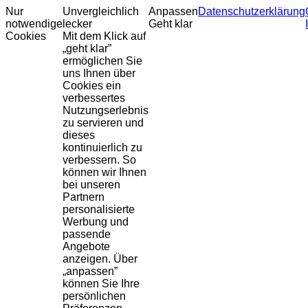
Nur
Unvergleichlich
Anpassen
Datenschutzerklärung
notwendige
lecker
Geht klar
Cookies
Mit dem Klick auf
„geht klar”
ermöglichen Sie
uns Ihnen über
Cookies ein
verbessertes
Nutzungserlebnis
zu servieren und
dieses
kontinuierlich zu
verbessern. So
können wir Ihnen
bei unseren
Partnern
personalisierte
Werbung und
passende
Angebote
anzeigen. Über
„anpassen”
können Sie Ihre
persönlichen