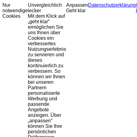
Nur
Unvergleichlich
Anpassen
Datenschutzerklärung
notwendige
lecker
Geht klar
Cookies
Mit dem Klick auf
„geht klar”
ermöglichen Sie
uns Ihnen über
Cookies ein
verbessertes
Nutzungserlebnis
zu servieren und
dieses
kontinuierlich zu
verbessern. So
können wir Ihnen
bei unseren
Partnern
personalisierte
Werbung und
passende
Angebote
anzeigen. Über
„anpassen”
können Sie Ihre
persönlichen