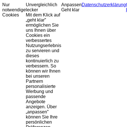
Nur
Unvergleichlich
Anpassen
Datenschutzerklärung
notwendige
lecker
Geht klar
Cookies
Mit dem Klick auf
„geht klar”
ermöglichen Sie
uns Ihnen über
Cookies ein
verbessertes
Nutzungserlebnis
zu servieren und
dieses
kontinuierlich zu
verbessern. So
können wir Ihnen
bei unseren
Partnern
personalisierte
Werbung und
passende
Angebote
anzeigen. Über
„anpassen”
können Sie Ihre
persönlichen