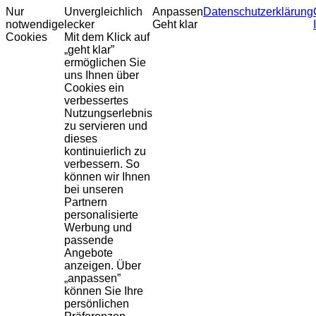
Nur
Unvergleichlich
Anpassen
Datenschutzerklärung
notwendige
lecker
Geht klar
Cookies
Mit dem Klick auf
„geht klar”
ermöglichen Sie
uns Ihnen über
Cookies ein
verbessertes
Nutzungserlebnis
zu servieren und
dieses
kontinuierlich zu
verbessern. So
können wir Ihnen
bei unseren
Partnern
personalisierte
Werbung und
passende
Angebote
anzeigen. Über
„anpassen”
können Sie Ihre
persönlichen