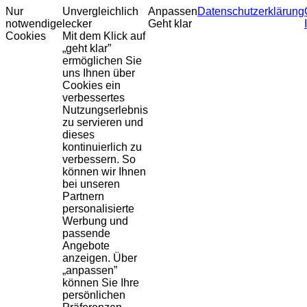
Nur
Unvergleichlich
Anpassen
Datenschutzerklärung
notwendige
lecker
Geht klar
Cookies
Mit dem Klick auf
„geht klar”
ermöglichen Sie
uns Ihnen über
Cookies ein
verbessertes
Nutzungserlebnis
zu servieren und
dieses
kontinuierlich zu
verbessern. So
können wir Ihnen
bei unseren
Partnern
personalisierte
Werbung und
passende
Angebote
anzeigen. Über
„anpassen”
können Sie Ihre
persönlichen