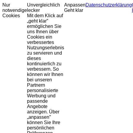
Nur
Unvergleichlich
Anpassen
Datenschutzerklärung
notwendige
lecker
Geht klar
Cookies
Mit dem Klick auf
„geht klar”
ermöglichen Sie
uns Ihnen über
Cookies ein
verbessertes
Nutzungserlebnis
zu servieren und
dieses
kontinuierlich zu
verbessern. So
können wir Ihnen
bei unseren
Partnern
personalisierte
Werbung und
passende
Angebote
anzeigen. Über
„anpassen”
können Sie Ihre
persönlichen