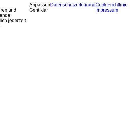
Anpassen
Datenschutzerklärung
Cookierichtlinie
eren und
Geht klar
Impressum
sende
ich jederzeit
.