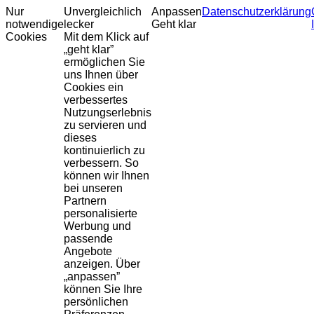
Nur
Unvergleichlich
Anpassen
Datenschutzerklärung
notwendige
lecker
Geht klar
Cookies
Mit dem Klick auf
„geht klar”
ermöglichen Sie
uns Ihnen über
Cookies ein
verbessertes
Nutzungserlebnis
zu servieren und
dieses
kontinuierlich zu
verbessern. So
können wir Ihnen
bei unseren
Partnern
personalisierte
Werbung und
passende
Angebote
anzeigen. Über
„anpassen”
können Sie Ihre
persönlichen